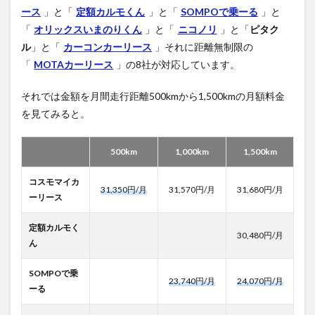
ース
」と「
定額カルモくん
」と「
SOMPOで乗ーる
」と
「
オリックスいまのりくん
」と「
ニコノリ
」と「
ピタク
ル
」と「
カーコンカーリース
」それに距離無制限の
「
MOTAカーリース
」の8社が対応しています。
それでは金額を月間走行距離500kmから1,500kmの月額料金
を見てみると。
500km
1,000km
1,500km
コスモマイカ
31,350円/月
31,570円/月
31,680円/月
ーリース
定額カルモく
30,480円/月
ん
SOMPOで乗
23,740円/月
24,070円/月
ーる