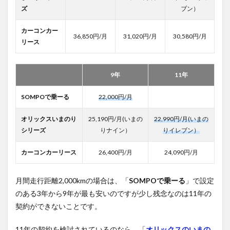
ズ
ブン）
カーコンカー
36,850円/月
31,020円/月
30,580円/月
リース
9年
11年
SOMPOで乗ーる
22,000円/月
オリックスいまのり
25,190円/月(いまの
22,990円/月(いまの
シリーズ
りナイン）
りイレブン）
カーコンカーリース
26,400円/月
24,090円/月
月間走行距離2,000kmの場合は、「
SOMPOで乗ーる
」で設定
のある3年から9年が最も安いのですが少し残念なのは11年の
契約ができないことです。
11年の契約を検討されているのなら、「
オリックスのいまの