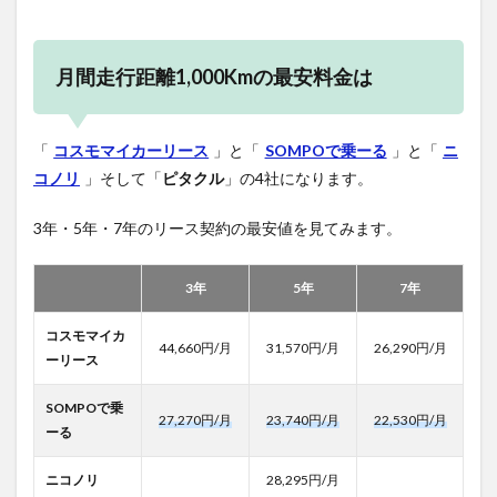
月間走行距離1,000Kmの最安料金は
「
コスモマイカーリース
」と「
SOMPOで乗ーる
」と「
ニ
コノリ
」そして「
ピタクル
」の4社になります。
3年・5年・7年のリース契約の最安値を見てみます。
3年
5年
7年
コスモマイカ
44,660円/月
31,570円/月
26,290円/月
ーリース
SOMPOで乗
27,270円/月
23,740円/月
22,530円/月
ーる
ニコノリ
28,295円/月