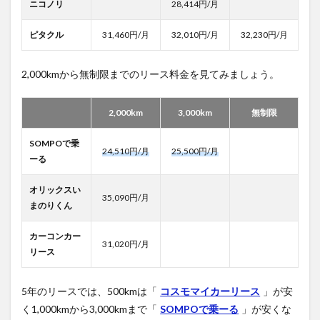
ニコノリ
28,414円/月
ピタクル
31,460円/月
32,010円/月
32,230円/月
2,000kmから無制限までのリース料金を見てみましょう。
2,000km
3,000km
無制限
SOMPOで乗
24,510円/月
25,500円/月
ーる
オリックスい
35,090円/月
まのりくん
カーコンカー
31,020円/月
リース
5年のリースでは、500kmは「
コスモマイカーリース
」が安
く1,000kmから3,000kmまで「
SOMPOで乗ーる
」が安くな