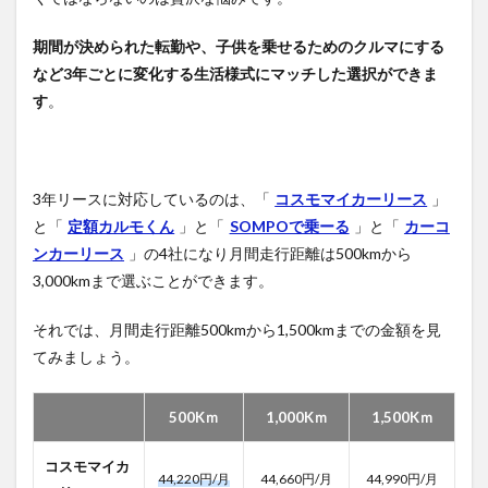
期間が決められた転勤や、子供を乗せるためのクルマにする
など3年ごとに変化する生活様式にマッチした選択ができま
す
。
3年リースに対応しているのは、「
コスモマイカーリース
」
と「
定額カルモくん
」と「
SOMPOで乗ーる
」と「
カーコ
ンカーリース
」の4社になり月間走行距離は500kmから
3,000kmまで選ぶことができます。
それでは、月間走行距離500kmから1,500kmまでの金額を見
てみましょう。
500Kｍ
1,000Kｍ
1,500Kｍ
コスモマイカ
44,220円/月
44,660円/月
44,990円/月