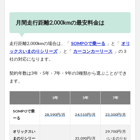
月間走行距離2,000kmの最安料金は
走行距離2,000kmの場合は、「
SOMPOで乗ーる
」と「
オリ
ックスいまのりシリーズ
」と「
カーコンカーリース
」の３
社の対応になります。
契約年数は3年・5年・7年・9年の3種類から選ぶことができ
ます。
3年
5年
7年
SOMPOで乗
28,590円/月
24,510円/月
23,300円/月
ーる
オリックスい
29,700円/月
まのりシリー
35,090円/月
（いまのりセ