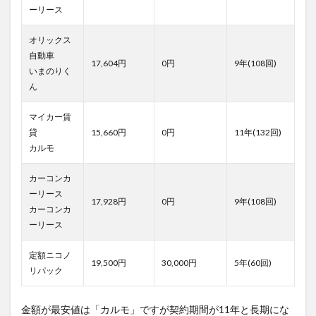
ーリース
オリックス
自動車
17,604円
0円
9年(108回)
いまのりく
ん
マイカー賃
貸
15,660円
0円
11年(132回)
カルモ
カーコンカ
ーリース
17,928円
0円
9年(108回)
カーコンカ
ーリース
定額ニコノ
19,500円
30,000円
5年(60回)
リパック
金額が最安値は「カルモ」ですが契約期間が11年と長期にな