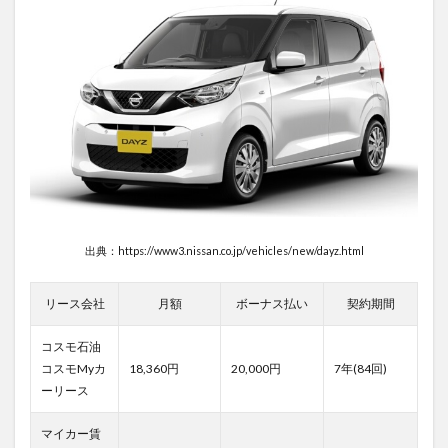
出典：https://www3.nissan.co.jp/vehicles/new/dayz.html
リース会社
月額
ボーナス払い
契約期間
コスモ石油
コスモMyカ
18,360円
20,000円
7年(84回)
ーリース
マイカー賃