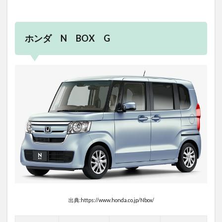
ホンダ N BOX G
出典:https://www.honda.co.jp/Nbox/