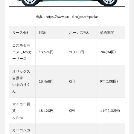
出典：https://www.suzuki.co.jp/car/spacia/
リース会社
月額
ボーナス払い
契約期間
コスモ石油
コスモMyカ
18,576円
20,000円
7年(84回)
ーリース
オリックス
自動車
18,468円
0円
9年(108回)
いまのりく
ん
マイカー賃
貸
18,120円
0円
11年(132回)
カルモ
カーコンカ