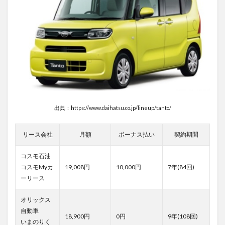
出典：https://www.daihatsu.co.jp/lineup/tanto/
リース会社
月額
ボーナス払い
契約期間
コスモ石油
コスモMyカ
19,008円
10,000円
7年(84回)
ーリース
オリックス
自動車
18,900円
0円
9年(108回)
いまのりく