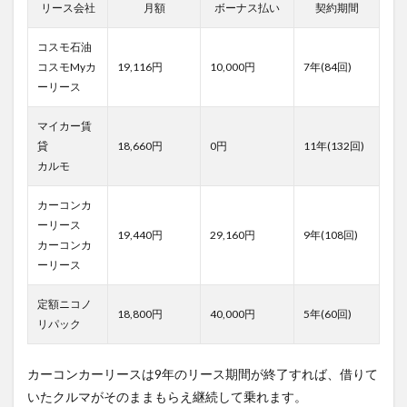
リース会社
月額
ボーナス払い
契約期間
コスモ石油
コスモMyカ
19,116円
10,000円
7年(84回)
ーリース
マイカー賃
貸
18,660円
0円
11年(132回)
カルモ
カーコンカ
ーリース
19,440円
29,160円
9年(108回)
カーコンカ
ーリース
定額ニコノ
18,800円
40,000円
5年(60回)
リパック
カーコンカーリースは9年のリース期間が終了すれば、借りて
いたクルマがそのままもらえ継続して乗れます。