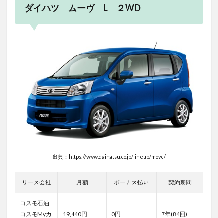
ダイハツ ムーヴ L ２WD
出典：https://www.daihatsu.co.jp/lineup/move/
リース会社
月額
ボーナス払い
契約期間
コスモ石油
コスモMyカ
19,440円
0円
7年(84回)